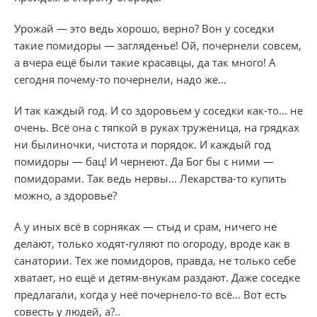
Урожай — это ведь хорошо, верно? Вон у соседки
такие помидоры — загляденье! Ой, почернели совсем,
а вчера ещё были такие красавцы, да так много! А
сегодня почему-то почернели, надо же...
И так каждый год. И со здоровьем у соседки как-то... не
очень. Всё она с тяпкой в руках труженица, на грядках
ни былиночки, чистота и порядок. И каждый год
помидоры — бац! И чернеют. Да Бог бы с ними —
помидорами. Так ведь нервы... Лекарства-то купить
можно, а здоровье?
А у иных всё в сорняках — стыд и срам, ничего не
делают, только ходят-гуляют по огороду, вроде как в
санатории. Тех же помидоров, правда, не только себе
хватает, но ещё и детям-внукам раздают. Даже соседке
предлагали, когда у неё почернело-то всё... Вот есть
совесть у людей, а?..