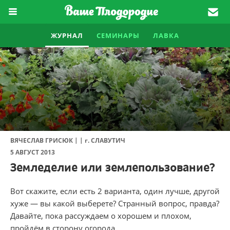
ЖУРНАЛ
СЕМИНАРЫ
ЛАВКА
|
|
ВЯЧЕСЛАВ ГРИСЮК
г.
СЛАВУТИЧ
5 АВГУСТ 2013
Земледелие или землепользование?
Вот скажите, если есть 2 варианта, один лучше, другой
хуже — вы какой выберете? Странный вопрос, правда?
Давайте, пока рассуждаем о хорошем и плохом,
пройдём в сторону огорода.