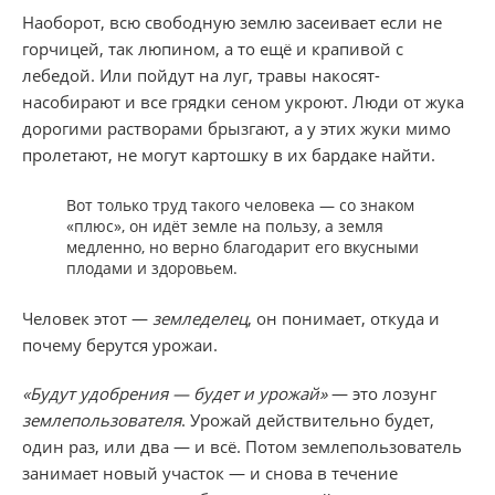
Наоборот, всю свободную землю засеивает если не
горчицей, так люпином, а то ещё и крапивой с
лебедой. Или пойдут на луг, травы накосят-
насобирают и все грядки сеном укроют. Люди от жука
дорогими растворами брызгают, а у этих жуки мимо
пролетают, не могут картошку в их бардаке найти.
Вот только труд такого человека — со знаком
«плюс», он идёт земле на пользу, а земля
медленно, но верно благодарит его вкусными
плодами и здоровьем.
Человек этот —
земледелец
, он понимает, откуда и
почему берутся урожаи.
«Будут удобрения — будет и урожай»
— это лозунг
землепользователя
. Урожай действительно будет,
один раз, или два — и всё. Потом землепользователь
занимает новый участок — и снова в течение