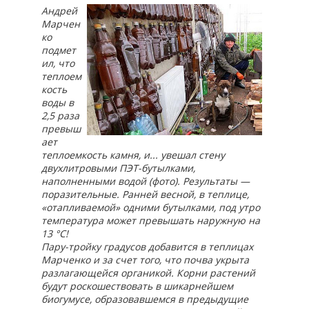
Андрей
Марчен
ко
подмет
ил, что
теплоем
кость
воды в
2,5 раза
превыш
ает
теплоемкость камня, и... увешал стену
двухлитровыми ПЭТ-бутылками,
наполненными водой (фото). Результаты —
поразительные. Ранней весной, в теплице,
«отапливаемой» одними бутылками, под утро
температура может превышать наружную на
13
°
С!
Пару-тройку градусов добавится в теплицах
Марченко и за счет того, что почва укрыта
разлагающейся органикой. Корни растений
будут роскошествовать в шикарнейшем
биогумусе, образовавшемся в предыдущие