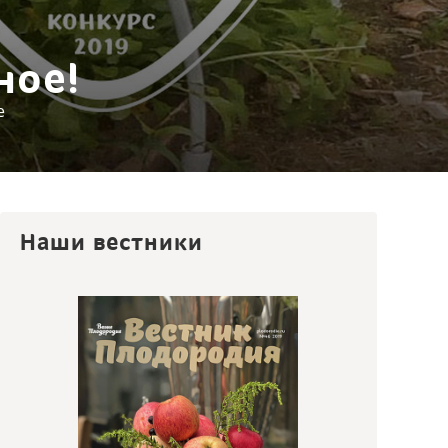
ное!
е
Наши вестники