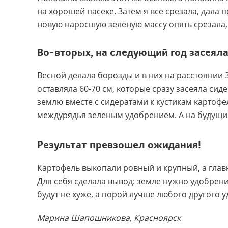
на хорошей пасеке. Затем я все срезала, дала 
новую наросшую зеленую массу опять срезала, 
Во-вторых, на следующий год засеял
Весной делала борозды и в них на расстоянии
оставляла 60-70 см, которые сразу засеяла сид
землю вместе с сидератами к кустикам картофе
междурядья зеленым удо
брен
ием. А на будущи
Результат превзошел ожидания!
Картофель выкопали ровный и крупный, а главн
Для себя сделала вывод: земле нужно удобрен
будут не хуже, а порой лучше любого другого 
Марина Шапошникова, Красноярск