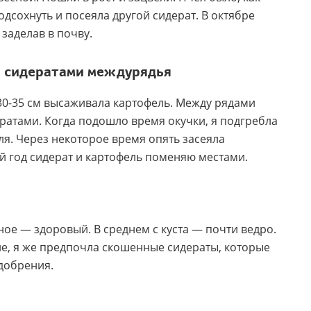
подсохнуть и посеяла другой сидерат. В октябре
заделав в почву.
а сидератами междурядья
 30-35 см высаживала картофель. Между рядами
ератами. Когда подошло время окучки, я подгребла
ля. Через некоторое время опять засеяла
й год сидерат и карто
фе
ль поменяю местами.
ое — здоровый. В среднем с куста — почти ведро.
ие, я же предпочла скошенные сидераты, которые
удобрения.