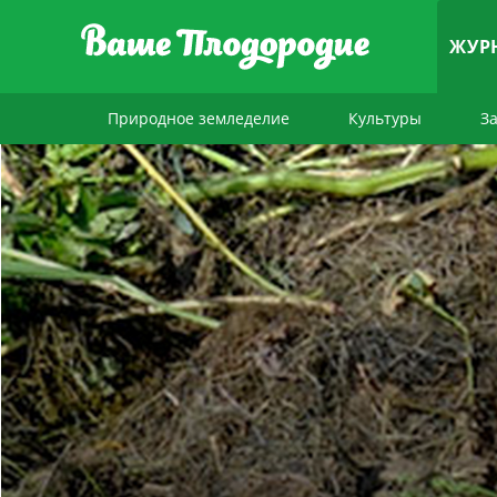
ЖУР
Природное земледелие
Культуры
З