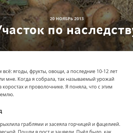
20 НОЯБРЬ 2013
Участок по наследств
м всё: ягоды, фрукты, овощи, а последние 10-12 лет
и мне. Когда я собрала, так называемый урожай
в коростах и проволочнике. Я поняла, что с этим
землю.
д
зрыхлила граблями и засеяла горчицей и фацелией.
есной. Пошли в рост и зацвели. Пчёл было, как