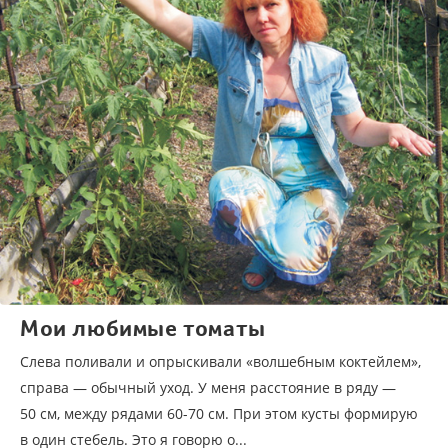
Мои любимые томаты
Слева поливали и опрыскивали «волшебным коктейлем»,
справа — обычный уход. У меня расстояние в ряду —
50 см, между рядами 60-70 см. При этом кусты формирую
в один стебель. Это я говорю о...