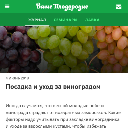
ЖУРНАЛ
СЕМИНАРЫ
ЛАВКА
4 ИЮНЬ 2013
Посадка и уход за виноградом
Иногда случается, что весной молодые побеги
винограда страдают от возвратных заморозков. Какие
факторы надо учитывать при закладке виноградника
и уходе за взрослыми кустами, чтобы избежать