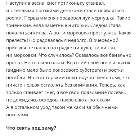
Наступила весна, снег потихоньку стаивал,
и с теплыми погожими деньками стали появляться
ростки. Первым меня порадовал лук-чернушка. Такие
тоненькие, едва заметные ниточки. Следом стала
появляться кинза. А вот и морковка проснулась. Какая
прелесть! Но радовалась я недолго. В очередной
приезд я не нашла на грядке ни лука, ни кинзы,
ни морковки. Что случилось? Оказалось все банально
просто. Не хватило влаги. Верхний слой почвы высох
(видимо мало было кокосового субстрата) и ростки
погибли. Но этот горький опыт научил меня тому, что
ничего нельзя оставлять без внимания. Теперь, как
только стаивает снег, я все свои подзимние посевы,
не дожидаясь всходов, накрываю агротексом.
А в остальном уход такой же как и за обычными
посевами.
Что сеять под ​зиму?