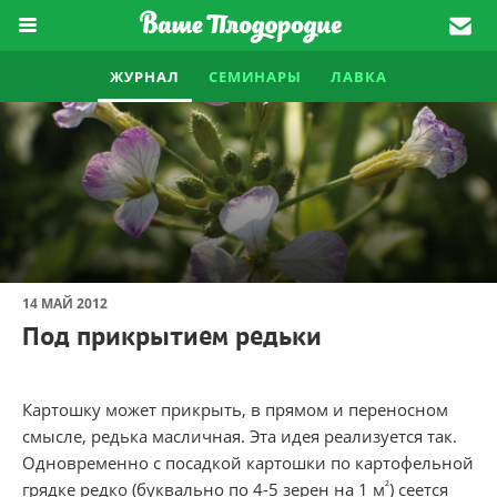
ЖУРНАЛ
СЕМИНАРЫ
ЛАВКА
14 МАЙ 2012
Под прикрытием редьки
Картошку может прикрыть
,
в прямом и переносном
смысле
,
редька масличная. Эта идея реализуется так.
Одновременно с посадкой картошки по картофельной
²
грядке редко
(
буквально по
4-5
зерен на 1 м
) сеется