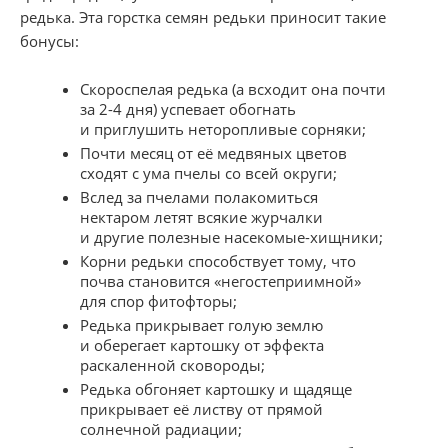
редька. Эта горстка семян редьки приносит такие
бонусы:
Скороспелая редька
(
а всходит она почти
за
2-4 дня)
успевает обогнать
и приглушить неторопливые сорняки;
Почти месяц от её медвяных цветов
сходят с ума пчелы со всей округи;
Вслед за пчелами полакомиться
нектаром летят всякие журчалки
и другие полезные насекомые-хищники;
Корни редьки способствует тому
,
что
почва становится
«
негостеприимной»
для спор фитофторы;
Редька прикрывает голую землю
и оберегает картошку от эффекта
раскаленной сковороды;
Редька обгоняет картошку и щадяще
прикрывает её листву от прямой
солнечной радиации;