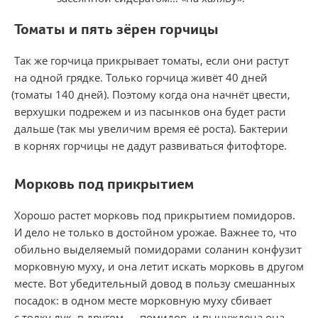
Томаты и пять зёрен горчицы
Так же горчица прикрывает томаты
,
если они растут
на одной грядке. Только горчица живёт 40 дней
(
томаты 140 дней). Поэтому когда она начнёт цвести
,
верхушки подрежем и из пасынков она будет расти
дальше
(
так мы увеличим время её роста). Бактерии
в корнях горчицы не дадут развиваться фитофторе.
Морковь под прикрытием
Хорошо растет морковь под прикрытием помидоров.
И дело не только в достойном урожае. Важнее то
,
что
обильно выделяемый помидорами соланин конфузит
морковную муху
,
и она летит искать морковь в другом
месте. Вот убедительный довод в пользу смешанных
посадок: в одном месте морковную муху сбивает
с толку лук
,
в другом — помидор
,
и вынуждена она