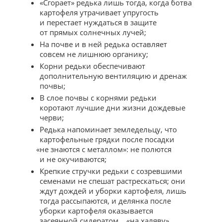
«Сгорает» редька лишь тогда
,
когда ботва
картофеля утрачивает упругость
и перестает нуждаться в защите
от прямых солнечных лучей;
На почве и в ней редька оставляет
совсем не лишнюю органику;
Корни редьки обеспечивают
дополнительную вентиляцию и дренаж
почвы;
В слое почвы с корнями редьки
коротают лучшие дни жизни дождевые
черви;
Редька напоминает земледельцу
,
что
картофельные грядки после посадки
«
не знаются с металлом»: не полются
и не окучиваются;
Крепкие стручки редьки с созревшими
семенами не спешат растрескаться; они
ждут дождей и уборки картофеля
,
лишь
тогда рассыпаются
,
и делянка после
уборки картофеля оказывается
засеянной сидератом… «на халяву».