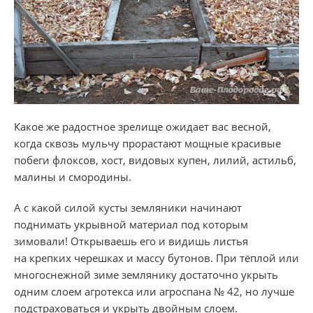
Какое же радостное зрелище ожидает вас весной,
когда сквозь мульчу прорастают мощные красивые
побеги флоксов, хост, видовых купен, лилий, астильб,
малины и смородины.
А с какой силой кусты земляники начинают
поднимать укрывной материал под которым
зимовали! Открываешь его и видишь листья
на крепких черешках и массу бутонов. При тёплой или
многоснежной зиме землянику достаточно укрыть
одним слоем агротекса или агроспана № 42, но лучше
подстраховаться и укрыть двойным слоем.