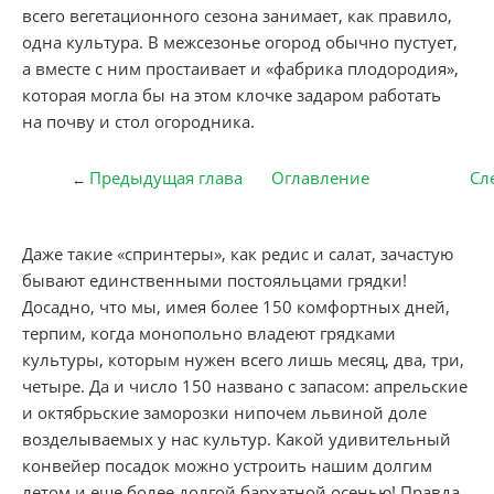
всего вегетационного сезона занимает, как правило,
одна культура. В межсезонье огород обычно пустует,
а вместе с ним простаивает и «фабрика плодородия»,
которая могла бы на этом клочке задаром работать
на почву и стол огородника.
Предыдущая глава
Оглавление
Сл
←
Даже такие «спринтеры», как редис и салат, зачастую
бывают единственными постояльцами грядки!
Досадно, что мы, имея более 150 комфортных дней,
терпим, когда монопольно владеют грядками
культуры, которым нужен всего лишь месяц, два, три,
четыре. Да и число 150 названо с запасом: апрельские
и октябрьские заморозки нипочем львиной доле
возделываемых у нас культур. Какой удивительный
конвейер посадок можно устроить нашим долгим
летом и еще более долгой бархатной осенью! Правда,