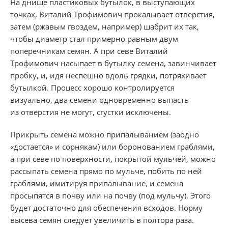
На днище пластиковых бутылок, в выступающих
точках, Виталий Трофимович прокалывает отверстия,
затем (ржавым гвоздем, например) шабрит их так,
чтобы диаметр стал примерно равным двум
поперечникам семян. А при севе Виталий
Трофимович насыпает в бутылку семена, завинчивает
пробку, и, идя неспешно вдоль грядки, потряхивает
бутылкой. Процесс хорошо контролируется
визуально, два семени одновременно выпасть
из отверстия не могут, сгустки исключены.
Прикрыть семена можно припалыванием (заодно
«достается» и сорнякам) или боронованием граблями,
а при севе по поверхности, покрытой мульчей, можно
рассыпать семена прямо по мульче, побить по ней
граблями, имитируя припалывание, и семена
просыпятся в почву или на почву (под мульчу). Этого
будет достаточно для обеспечения всходов. Норму
высева семян следует увеличить в полтора раза.