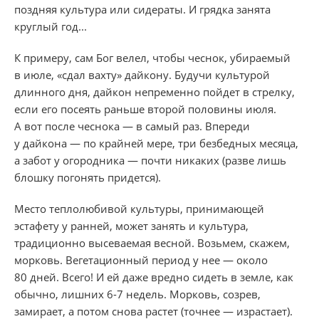
поздняя культура или сидераты. И грядка занята
круглый год...
К примеру, сам Бог велел, чтобы чеснок, убираемый
в июле, «сдал вахту» дайкону. Будучи культурой
длинного дня, дайкон непременно пойдет в стрелку,
если его посеять раньше второй половины июля.
А вот после чеснока — в самый раз. Впереди
у дайкона — по крайней мере, три безбедных месяца,
а забот у огородника — почти никаких (разве лишь
блошку погонять придется).
Место теплолюбивой культуры, принимающей
эстафету у ранней, может занять и культура,
традиционно высеваемая весной. Возьмем, скажем,
морковь. Вегетационный период у нее — около
80 дней. Всего! И ей даже вредно сидеть в земле, как
обычно, лишних 6-7 недель. Морковь, созрев,
замирает, а потом снова растет (точнее — израстает).