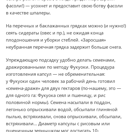
фасоли!) — усохнет и предоставит свою ботву фасоли
в качестве шпалеры.
На перечных и баклажанных грядках можно (и нужно!)
сеять сидераты (овес и пр.), не ожидая конца
плодоношения и уборки стеблей. «Заросшая»
неубранная перечная грядка задержит больше снега.
Упреждающую подсадку удобно делать семенами,
дражированными по методу Фукуоки. Процедура
изготовления капсул — не обременительная:
у Фукуоки один человек за рабочий день готовил
«семена-драже» для двух гектаров (по-нашему, это —
для одного га: Фукуока сеял и пшеницу, и рис
половиной нормы). Семена насыпали в поддон,
легонько опрыскивали водой, обсыпали глиняной
пылью, встряхивали, снова опрыскивали, обсыпали,
встряхивали... Диаметр капсулы с рисовым или
пшеничным зернышком мог достигать 10-