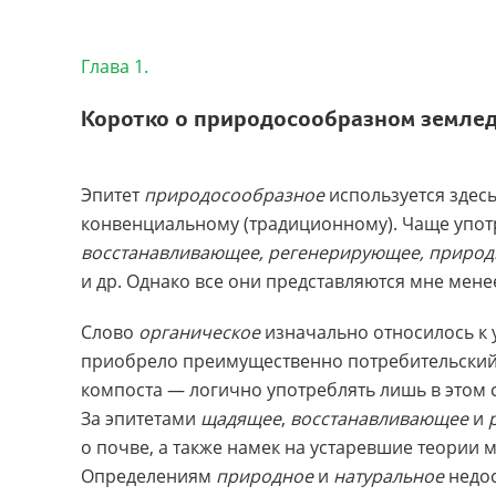
Глава 1.
Коротко о природосообразном земле
Эпитет
природосообразное
используется здес
конвенциальному (традиционному). Чаще упо
восстанавливающее, регенерирующее, природн
и др. Однако все они представляются мне мен
Слово
органическое
изначально относилось к 
приобрело преимущественно потребительский о
компоста — логично употреблять лишь в этом с
За эпитетами
щадящее
,
восстанавливающее
и
о почве, а также намек на устаревшие теории 
Определениям
природное
и
натуральное
недос