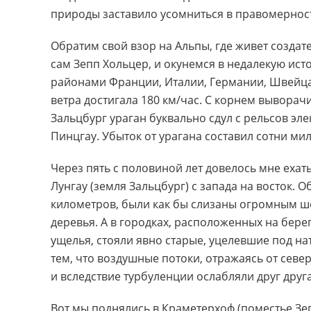
природы заставило усомниться в правомерност
Обратим свой взор на Альпы, где живет созда
сам Зепп Хольцер, и окунемся в недалекую ист
районами Франции, Италии, Германии, Швейца
ветра достигала 180 км/час. С корнем выворач
Зальцбург ураган буквально сдул с рельсов эл
Пинцгау. Убыток от урагана составил сотни ми
Через пять с половиной лет довелось мне ехат
Лунгау (земля Зальцбург) с запада на восток. 
километров, были как бы слизаны огромным 
деревья. А в городках, расположенных на берег
ущелья, стояли явно старые, уцелевшие под н
тем, что воздушные потоки, отражаясь от север
и вследствие турбуленции ослабляли друг друга
Вот мы поднялись в Краметерхоф (поместье Зеп