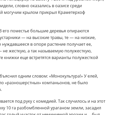
видели, словно оказались в оазисе среди
ный могучим крылом прикрыл Краметерхоф
 В его поместье большие деревья опираются
устарники — на высокие травы, те — на низкие,
 нуждавшееся в опоре растение получает ее,
— не жесткую, а так называемую полужесткую,
сте книжки еще встретятся варианты полужесткой
ъяснил одним словом: «Монокультура!» У елей,
ло «разношерстных» компаньонов, не было
.
вается под руку с комедией. Так случилось и на этот
ерху 10 га разбомбленной ураганом земли, засадил
ас голый участок от неминуемой эрозии и ... был