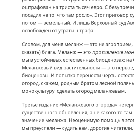
оштрафован на триста тысяч евро. С безупречн
посадил не то, что там росло». Этот приговор 
потом — земельный. И лишь Верховный суд Авс
освобожден от утраты штрафа.
Словом, для меня меланж — это не агроприем
сказать) блага. Меланж — это
противление мон
мы в устойчивых естественных биоценозах: на бо
Меланжевый вид растительности — это первое, 
биоценозы. И попытка перенести черты естест
огород, скажем, родным братом лесной поляны
монокультуру, сделать огород меланжевым.
Третье издание «Меланжевого огорода» нетерп
существенного обновления, а не какого-то та
значение меланжа. Неоценимую помощь в этом 
мы преуспели — судить вам, дорогие читатели. 