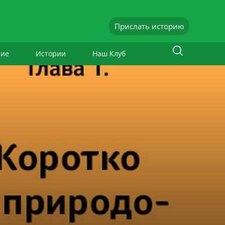
Прислать историю
ние
Истории
Наш Клуб