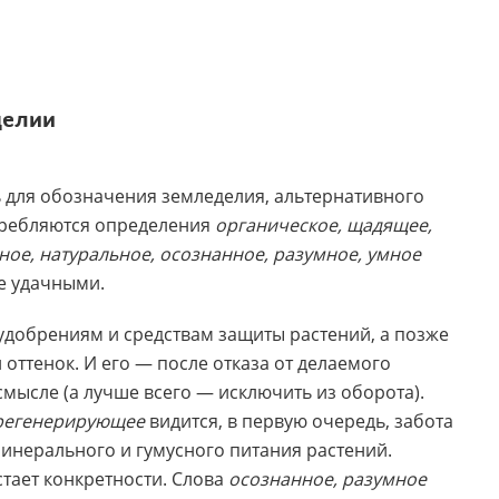
делии
ь для обозначения земледелия, альтернативного
требляются определения
органическое, щадящее,
ое, натуральное, осознанное, разумное, умное
ее удачными.
удобрениям и средствам защиты растений, а позже
ттенок. И его — после отказа от делаемого
мысле (а лучше всего — исключить из оборота).
регенерирующее
видится, в первую очередь, забота
минерального и гумусного питания растений.
тает конкретности. Слова
осознанное, разумное