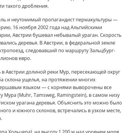
и такого дробления.
тель и неутомимый пропагандист пермакультуры —
орию. 16 ноября 2002 года над Альпийскими
рии, Австрии бушевал небывалый ураган. Скорость
ивались деревья. В Австрии, в федеральной земле
ектропоезд, следовавший по маршруту Зальцбург-
ллионов евро.
ь в Австрии долиной реки Мур, пересекающей округ
Оба склона ущелья, на протяжении многих
шершавым языком — с корнями выворочены все
у Мура (Muhr, Tamsweg, Ramingstein), в самом низу
атиском урагана деревья. Объяснить это можно было
ного и южного склонов, встречались в узком месте,
.
па Хольцера), на высоту 1 200 м над уровнем моря,