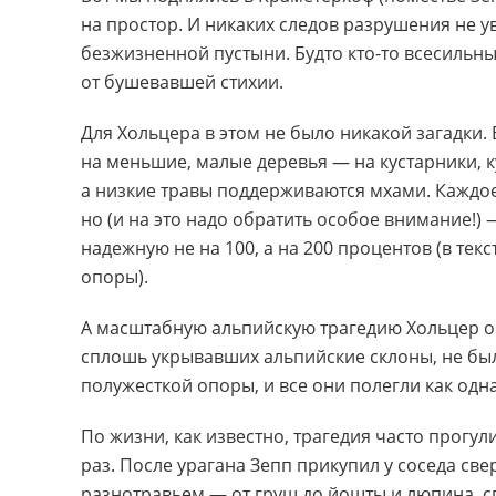
на простор. И никаких следов разрушения не у
безжизненной пустыни. Будто кто-то всесиль
от бушевавшей стихии.
Для Хольцера в этом не было никакой загадки.
на меньшие, малые деревья — на кустарники, к
а низкие травы поддерживаются мхами. Каждое
но (и на это надо обратить особое внимание!) 
надежную не на 100, а на 200 процентов (в тек
опоры).
А масштабную альпийскую трагедию Хольцер об
сплошь укрывавших альпийские склоны, не бы
полужесткой опоры, и все они полегли как одна
По жизни, как известно, трагедия часто прогули
раз. После урагана Зепп прикупил у соседа св
разнотравьем — от груш до йошты и люпина, сп