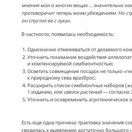
мнения мои о многих вещах ... значительно изм
противоречит теперь моим убеждениям. Но стре
он спустил ее с лука».
В частности, появилась необходимость:
Однозначно отмежеваться от делаемого ком
Уточнить понимание воздействия аллелопа
и компенсируемой симбионтностью;
Осветить совмещение посадок не только «ге
к природному сева вразброс;
Расширить список симбионтных наборов (
ж
1 изданию, или
связок растений
— согласно 
Уточнить и осовременить агротехническое 
Есть еще одна причина: трактовка значения с
сводилась к выявлению достаточно большого ч