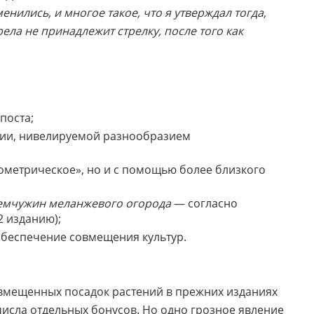
енились, и многое такое, что я утверждал тогда,
ла не принадлежит стрелку, после того как
поста;
тии, нивелируемой разнообразием
ометрическое», но и с помощью более близкого
емчужин меланжевого огорода
— согласно
2 изданию);
обеспечение совмещения культур.
овмещенных посадок растений в прежних изданиях
исла отдельных бонусов. Но одно грозное явление