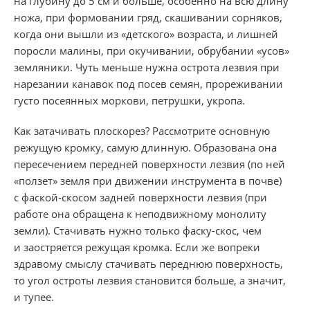
на глубину до 5 см и больше, особенно на всю длину
ножа, при формовании гряд, скашивании сорняков,
когда они вышли из «детского» возраста, и лишней
поросли малины, при окучивании, обрубании «усов»
земляники. Чуть меньше нужна острота лезвия при
нарезании канавок под посев семян, прореживании
густо посеянных моркови, петрушки, укропа.
Как затачивать плоскорез? Рассмотрите основную
режущую кромку, самую длинную. Образована она
пересечением передней поверхности лезвия (по ней
«ползет» земля при движении инструмента в почве)
с фаской-скосом задней поверхности лезвия (при
работе она обращена к неподвижному монолиту
земли). Стачивать нужно только фаску-скос, чем
и заостряется режущая кромка. Если же вопреки
здравому смыслу стачивать переднюю поверхность,
то угол остроты лезвия становится больше, а значит,
и тупее.