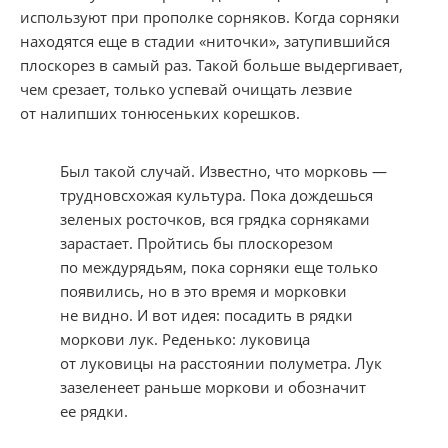
используют при прополке сорняков. Когда сорняки
находятся еще в стадии «ниточки», затупившийся
плоскорез в самый раз. Такой больше выдергивает,
чем срезает, только успевай очищать лезвие
от налипших тонюсеньких корешков.
Был такой случай. Известно, что морковь —
трудновсхожая культура. Пока дождешься
зеленых росточков, вся грядка сорняками
зарастает. Пройтись бы плоскорезом
по междурядьям, пока сорняки еще только
появились, но в это время и морковки
не видно. И вот идея: посадить в рядки
моркови лук. Реденько: луковица
от луковицы на расстоянии полуметра. Лук
зазеленеет раньше моркови и обозначит
ее рядки.