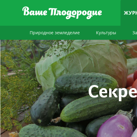
ЖУР
Природное земледелие
Культуры
З
Секре