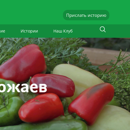
Прислать историю
ние
Истории
Наш Клуб
рожаев