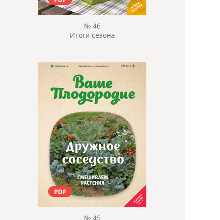
№ 46
Итоги сезона
PDF
№ 45