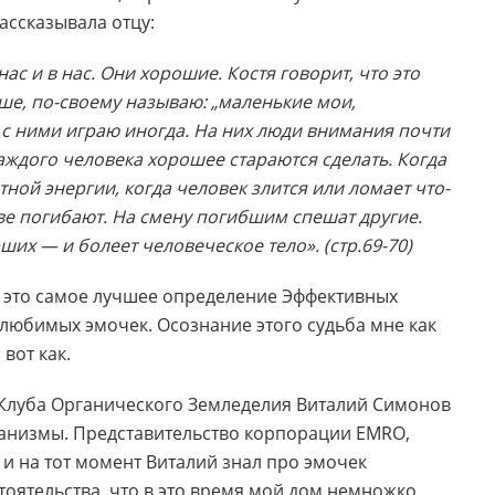
ассказывала отцу:
ас и в нас. Они хорошие. Костя говорит, что это
ше, по-своему называю: „маленькие мои,
 с ними играю иногда. На них люди внимания почти
каждого человека хорошее стараются сделать. Когда
ной энергии, когда человек злится или ломает что-
е погибают. На смену погибшим спешат другие.
их — и болеет человеческое тело». (стр.69-70)
то это самое лучшее определение Эффективных
 любимых эмочек. Осознание этого судьба мне как
вот как.
 Клуба Органического Земледелия Виталий Симонов
анизмы. Представительство корпорации EMRO,
и на тот момент Виталий знал про эмочек
тоятельства, что в это время мой дом немножко