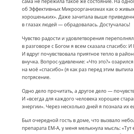
сама не пережила такое же состояние. На одно
об Эффективных Микроорганизмах как о живых 
хорошеньких». Даже зачитала выше приведенну
в глазах людей — обрадовалась. Достучалась!
Чувство радости и удовлетворения переполнял
в разговоре с Богом я всем сказала спасибо: 
И вдруг почувствовала приятное тепло в район
внучка. Вопрос-удивление: «Что это?» озарилс
на моё «спасибо» (я как раз перед этим выпил
потрясение.
Одно дело прочитать, а другое дело — почувст
И «всегда для каждого человека хорошее стара
энергии». Через несколько дней я познала их 
Был очередной гость в доме, что вызвало неб
препарата ЕМ-А, у меня мелькнула мысль: «Тут 