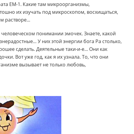
ата ЕМ-1. Какие там микроорганизмы,
тошно их изучать под микроскопом, восхищаться,
м растворе...
то человеческом понимании эмочек. Знаете, какой
нерадостные... У них этой энергии бога Ра столько,
рошее сделать. Деятельные таки-и-е... Они как
ки. Вот уже год, как я их узнала. То, что они
рганизме вызывает не только любовь,