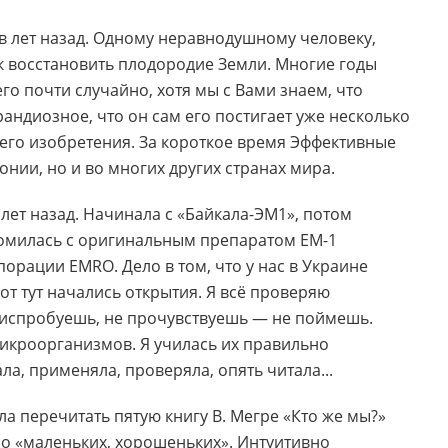
ов лет назад. Одному неравнодушному человеку,
ак восстановить плодородие Земли. Многие годы
его почти случайно, хотя мы с Вами знаем, что
рандиозное, что он сам его постигает уже несколько
оего изобретения. За короткое время Эффективные
нии, но и во многих других странах мира.
лет назад. Начинала с «Байкала-ЭМ1», потом
комилась с оригинальным препаратом ЕМ-1
рации EMRO. Дело в том, что у нас в Украине
от тут начались открытия. Я всё проверяю
не испробуешь, не прочувствуешь — не поймешь.
икроорганизмов. Я училась их правильно
а, применяла, проверяла, опять читала...
 перечитать пятую книгу В. Мегре «Кто же мы?»
ся о «маленьких, хорошеньких». Интуитивно