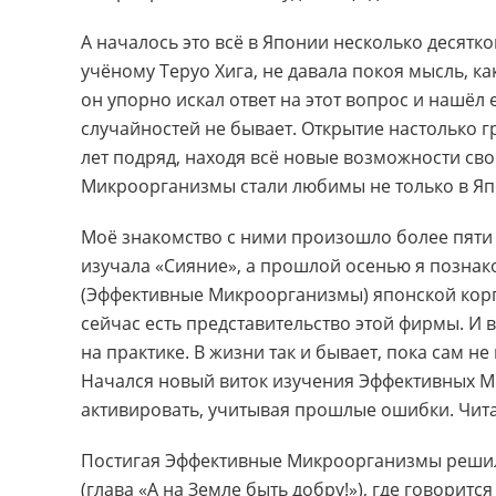
А началось это всё в Японии несколько десятк
учёному Теруо Хига, не давала покоя мысль, к
он упорно искал ответ на этот вопрос и нашёл 
случайностей не бывает. Открытие настолько г
лет подряд, находя всё новые возможности св
Микроорганизмы стали любимы не только в Япо
Моё знакомство с ними произошло более пяти 
изучала «Сияние», а прошлой осенью я позна
(Эффективные Микроорганизмы) японской корпо
сейчас есть представительство этой фирмы. И в
на практике. В жизни так и бывает, пока сам 
Начался новый виток изучения Эффективных М
активировать, учитывая прошлые ошибки. Читал
Постигая Эффективные Микроорганизмы решила
(глава «А на Земле быть добру!»), где говорит