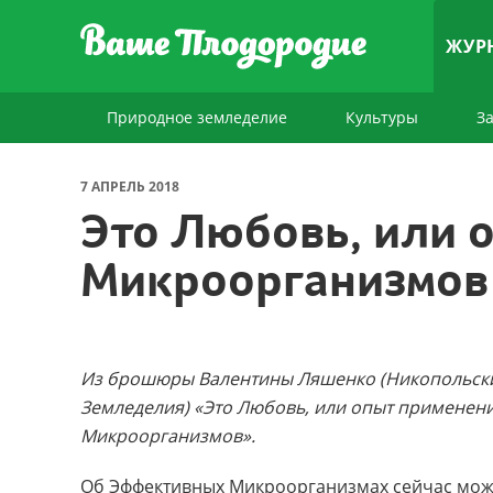
ЖУР
Природное земледелие
Культуры
З
7 АПРЕЛЬ 2018
Это Любовь, или
Микроорганизмов
Из брошюры Валентины Ляшенко (Никопольски
Земледелия) «Это Любовь, или опыт применен
Микроорганизмов».
Об Эффективных Микроорганизмах сейчас мож