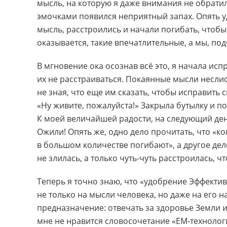
мысль, на которую я даже внимания не обратил
эмочками появился неприятный запах. Опять 
мысль, расстроились и начали погибать, чтобы
оказывается, такие впечатлительные, а мы, по
В мгновение ока осознав всё это, я начала исп
их не расстраиваться. Покаянные мысли неслис
не зная, что еще им сказать, чтобы исправить 
«Ну живите, пожалуйста!» Закрыла бутылку и п
К моей величайшей радости, на следующий ден
Ожили! Опять же, одно дело прочитать, что «ко
в большом количестве погибают», а другое дело
не злилась, а только чуть-чуть расстроилась, 
Теперь я точно знаю, что «удобрение Эффекти
не только на мысли человека, но даже на его н
предназначение: отвечать за здоровье Земли и
мне не нравится словосочетание «ЕМ-технолог