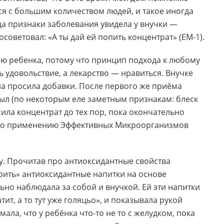
я с большим количеством людей, и такое иногда
гда признаки заболевания увидела у внучки —
советовал: «А ты дай ей попить концентрат» (ЕМ-1).
ю ребенка, потому что принцип подхода к любому
 удовольствие, а лекарство — нравиться. Внучке
на просила добавки. После первого же приёма
был (по некоторым еле заметным признакам: блеск
сила концентрат до тех пор, пока окончательно
 по применению Эффективных Микроорганизмов
у. Прочитав про антиоксидантные свойства
рить» антиоксидантные напитки на основе
но наблюдала за собой и внучкой. Ей эти напитки
ит, а то тут уже голяцьо», и показывала рукой
ла, что у ребёнка что-то не то с желудком, пока