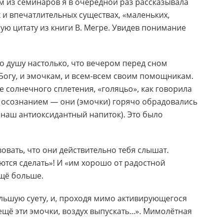
м из семинаров я в очередной раз рассказывала
и впечатлительных существах, «маленьких,
ю цитату из книги В. Мегре. Увидев понимание
о душу настолько, что вечером перед сном
И Богу, и эмочкам, и всем-всем своим помощникам.
е солнечного сплетения, «голяцьо», как говорила
я осознанием — они (эмочки) горячо обрадовались
а наш антиоксидантный напиток). Это было
вовать, что они действительно тебя слышат.
ются сделать»! И «им хорошо от радостной
ещё больше.
ольшую суету, и, проходя мимо активирующегося
ещё эти эмочки, воздух выпускать...». Мимолётная