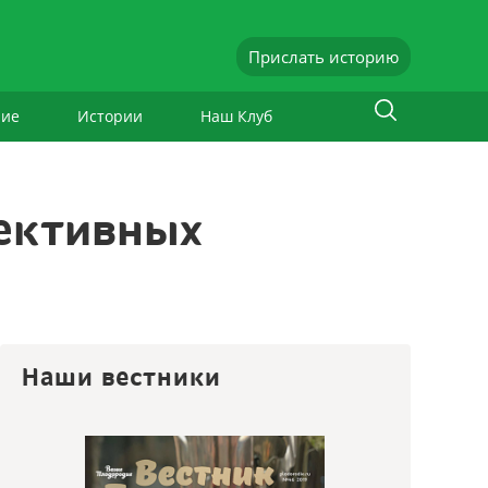
Прислать историю
ние
Истории
Наш Клуб
ективных
Наши вестники