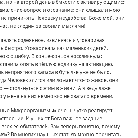
а, но на второй день в ёмкости с активирующимися
удивление-вопрос и осознание: они слышали мою
 не причинять Человеку неудобства. Боже мой, они,
дчас, не следим за своими мыслями!
равлять содеянное, извиняясь и уговаривая
ь быстро. Уговаривала как маленьких детей,
свою ошибку. В конце-концов воскликнула:
оставила опять в тёплую водичку на активацию.
ь неприятного запаха в бутылке уже не было.
гда Человек злится или ломает что-то живое, они
 — столкнуться с этим в жизни. А я ведь даже
что у меня на них немножко не хватало времени.
вные Микроорганизмы» очень чутко реагирует
астроение. И у них от Бога важное задание-
 всех её обитателей. Вам теперь понятно, почему
ия»? Во многих научных статьях можно прочитать