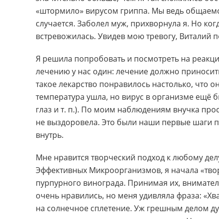
«штормило» вирусом гриппа. Мы ведь общаемс
случается. Заболел муж, прихворнула я. Но ко
встревожилась. Увидев мою тревогу, Виталий по
Я решила попробовать и посмотреть на реакци
лечению у нас один: лечение должно приносить
такое лекарство понравилось настолько, что о
температура ушла, но вирус в организме ещё 
глаз и т. п.). По моим наблюдениям внучка про
не выздоровела. Это были наши первые шаги
внутрь.
Мне нравится творческий подход к любому дел
Эффективных Микроорганизмов, я начала «тво
пурпурного винограда. Принимая их, вниматель
очень нравились, но меня удивляла фраза: «Хват
на солнечное сплетение. Уж грешным делом дума