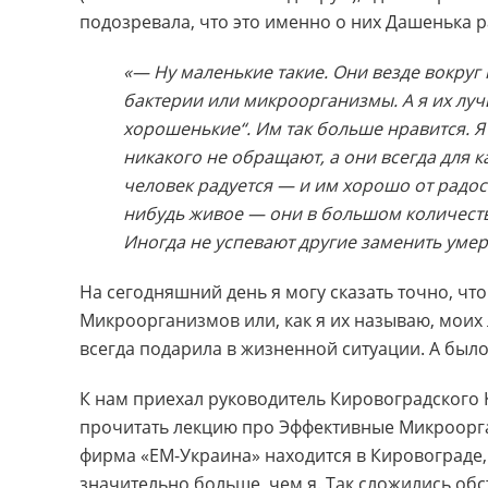
подозревала, что это именно о них Дашенька р
«— Ну маленькие такие. Они везде вокруг н
бактерии или микроорганизмы. А я их луч
хорошенькие“. Им так больше нравится. Я
никакого не обращают, а они всегда для 
человек радуется — и им хорошо от радост
нибудь живое — они в большом количеств
Иногда не успевают другие заменить умерш
На сегодняшний день я могу сказать точно, ч
Микроорганизмов или, как я их называю, моих
всегда подарила в жизненной ситуации. А было 
К нам приехал руководитель Кировоградского
прочитать лекцию про Эффективные Микроорг
фирма «ЕМ-Украина» находится в Кировограде, 
значительно больше, чем я. Так сложились обс