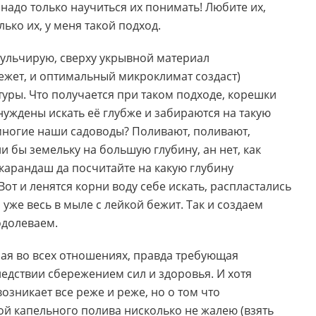
 надо только научиться их понимать! Любите их,
лько их, у меня такой подход.
мульчирую, сверху укрывной материал
режет, и оптимальный микроклимат создаст)
туры. Что получается при таком подходе, корешки
нуждены искать её глубже и забираются на такую
т многие наши садоводы? Поливают, поливают,
 бы земельку на большую глубину, ан нет, как
 карандаш да посчитайте на какую глубину
Вот и ленятся корни воду себе искать, распластались
 уже весь в мыле с лейкой бежит. Так и создаем
одолеваем.
ая во всех отношениях, правда требующая
едствии сбережением сил и здоровья. И хотя
озникает все реже и реже, но о том что
ой капельного полива нисколько не жалею (взять