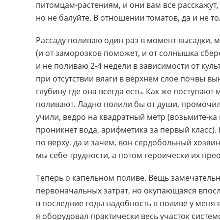
питомцам-растениям, и они вам все расскажут,
но не балуйте. В отношении томатов, да и не то
Рассаду поливаю один раз в момент высадки, 
(и от заморозков поможет, и от солнышка сбе
и не поливаю
2-4
недели в зависимости от куль
при отсутствии влаги в верхнем слое почвы вы
глубину где она всегда есть. Как же поступаю
поливают. Ладно полили бы от души, промочили
учили, ведро на квадратный метр (возьмите-ка
проникнет вода, арифметика за первый класс). 
по верху, да и зачем, вон сердобольный хозяин
мы себе трудности, а потом героически их пре
Теперь о капельном поливе. Вещь замечательн
первоначальных затрат, но окупающаяся впосл
в последние годы надобность в поливе у меня в
я оборудовал практически весь участок систем