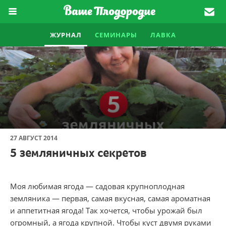
ЖУРНАЛ
СЕМИНАРЫ
ЛАВКА
27 АВГУСТ 2014
5 земляничных секретов
Моя любимая ягода — садовая крупноплодная
земляника — первая, самая вкусная, самая ароматная
и аппетитная ягода! Так хочется, чтобы урожай был
огромный, а ягода крупной. Чтобы куст двумя руками